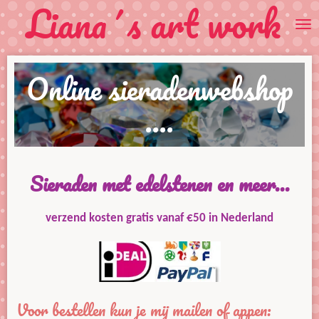
Liana´s art work
Ga
direct
naar
Online sieradenwebshop
de
hoofdinhoud
....
Sieraden met edelstenen en meer...
verzend kosten gratis vanaf €50 in Nederland
Voor bestellen kun je mij mailen of appen: