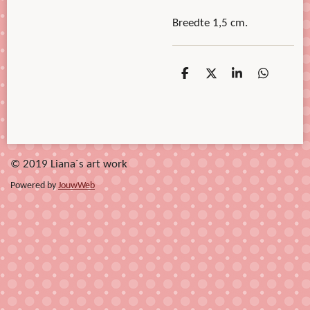
Breedte 1,5 cm.
D
D
S
D
e
e
h
e
l
e
a
l
e
l
r
e
n
e
n
© 2019 Liana´s art work
Powered by
JouwWeb