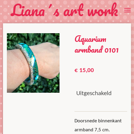
Liana´s art work
Ga
direct
naar
de
Aquarium
hoofdinhoud
armband 0101
€ 15,00
Uitgeschakeld
Doorsnede binnenkant
armband 7,5 cm.